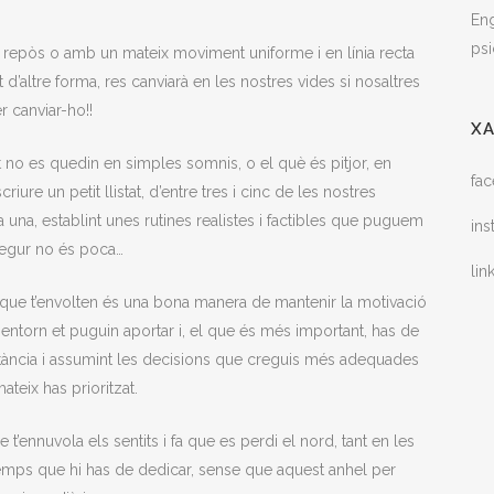
Eng
psi
 repòs o amb un mateix moviment uniforme i en línia recta
t d’altre forma, res canviarà en les nostres vides si nosaltres
r canviar-ho!!
X
no es quedin en simples somnis, o el què és pitjor, en
fa
iure un petit llistat, d’entre tres i cinc de les nostres
a a una, establint unes rutines realistes i factibles que puguem
in
segur no és poca…
lin
 que t’envolten és una bona manera de mantenir la motivació
 entorn et puguin aportar i, el que és més important, has de
nstància i assumint les decisions que creguis més adequades
teix has prioritzat.
t’ennuvola els sentits i fa que es perdi el nord, tant en les
mps que hi has de dedicar, sense que aquest anhel per