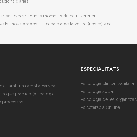
pacions diàries.
rar-se i cercar aquells moments de pau i serenor
lls i nous propòsits, …cada dia de la vostra (nostra) vida.
ESPECIALITATS
Psicologia clínica i sanitària
gia i amb una àmplia carrera
Psicologia social
ats que practico (psicologia
Psicologia de les organitzac
de processos.
Psicoteràpia OnLine