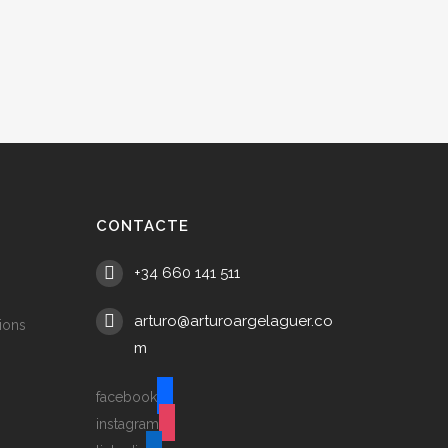
CONTACTE
+34 660 141 511
arturo@arturoargelaguer.co
ions
m
facebook
instagram