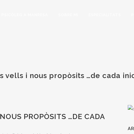
U PSICÒLEG A MANRESA
SOBRE MI
ESPECIALITATS
s vells i nous propòsits …de cada inic
 NOUS PROPÒSITS …DE CADA
AR