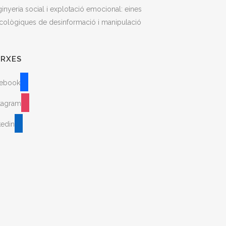
inyeria social i explotació emocional: eines
cològiques de desinformació i manipulació
ARXES
cebook
stagram
kedin