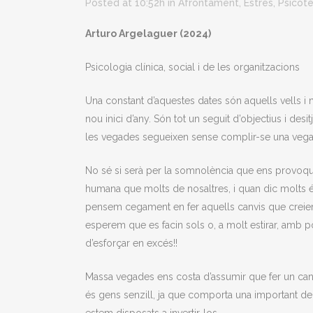
Posted at 10:52h
in
Afrontament
,
Estrès
,
Psicote
Arturo Argelaguer (2024)
Psicologia clínica, social i de les organitzacions
Una constant d’aquestes dates són aquells vells i
nou inici d’any. Són tot un seguit d’objectius i des
les vegades segueixen sense complir-se una vegad
No sé si serà per la somnolència que ens provoqu
humana que molts de nosaltres, i quan dic molts 
pensem cegament en fer aquells canvis que creiem 
esperem que es facin sols o, a molt estirar, amb 
d’esforçar en excés!!
Massa vegades ens costa d’assumir que fer un canv
és gens senzill, ja que comporta una important d