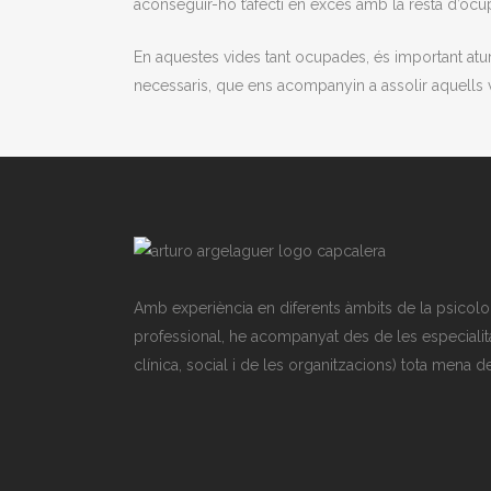
aconseguir-ho t’afecti en excés amb la resta d’ocu
En aquestes vides tant ocupades, és important atu
necessaris, que ens acompanyin a assolir aquells ve
Amb experiència en diferents àmbits de la psicolo
professional, he acompanyat des de les especialit
clínica, social i de les organitzacions) tota mena 