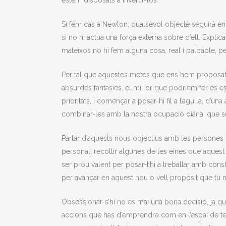
estem disposats a invertir-los.
Si fem cas a Newton, qualsevol objecte seguirà en
si no hi actua una força externa sobre d’ell. Explica
mateixos no hi fem alguna cosa, real i palpable, pe
Per tal que aquestes metes que ens hem proposat 
absurdes fantasies, el millor que podríem fer és escr
prioritats, i començar a posar-hi fil a l’agulla, d’un
combinar-les amb la nostra ocupació diària, que 
Parlar d’aquests nous objectius amb les persones
personal, recollir algunes de les eines que aquest
ser prou valent per posar-t’hi a treballar amb co
per avançar en aquest nou o vell propòsit que tu ma
Obsessionar-s’hi no és mai una bona decisió, ja que 
accions que has d’emprendre com en l’espai de te