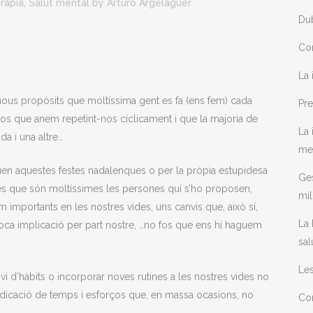
ràpia
,
Salut mental
by
Arturo Argelaguer
Dub
Con
La 
 nous propòsits que moltíssima gent es fa (ens fem) cada
Pre
itjos que anem repetint-nos cíclicament i que la majoria de
La 
a i una altre…
me
en aquestes festes nadalenques o per la pròpia estupidesa
Ges
és que són moltíssimes les persones qui s’ho proposen,
mil
importants en les nostres vides, uns canvis que, això sí,
La 
poca implicació per part nostre, …no fos que ens hi haguem
sal
Les
i d’hàbits o incorporar noves rutines a les nostres vides no
edicació de temps i esforços que, en massa ocasions, no
Com