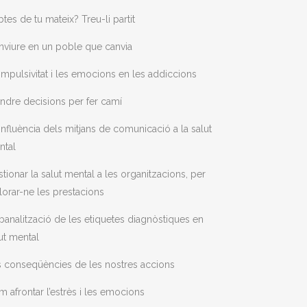
tes de tu mateix? Treu-li partit
viure en un poble que canvia
impulsivitat i les emocions en les addiccions
ndre decisions per fer camí
influència dels mitjans de comunicació a la salut
ntal
tionar la salut mental a les organitzacions, per
lorar-ne les prestacions
banalització de les etiquetes diagnòstiques en
ut mental
 conseqüències de les nostres accions
 afrontar l’estrès i les emocions