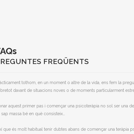
FAQs
PREGUNTES FREQÜENTS
àcticament tothom, en un moment o altre de la vida, ens fem la pregu
bretot davant de situacions noves o de moments particularment estres
nar aquest primer pas i començar una psicoteràpia no sol ser una decis
 sap massa bé en què consisteix…
xí que és molt habitual tenir dubtes abans de començar una teràpia