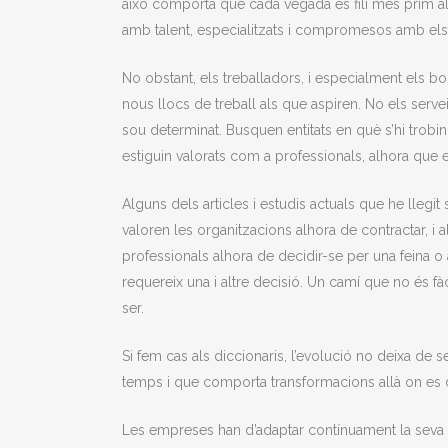
això comporta que cada vegada es fili més prim al
amb talent, especialitzats i compromesos amb els 
No obstant, els treballadors, i especialment els b
nous llocs de treball als que aspiren. No els ser
sou determinat. Busquen entitats en què s’hi trob
estiguin valorats com a professionals, alhora que e
Alguns dels articles i estudis actuals que he llegit
valoren les organitzacions alhora de contractar, i 
professionals alhora de decidir-se per una feina o 
requereix una i altre decisió. Un camí que no és fàc
ser.
Si fem cas als diccionaris, l’evolució no deixa de
temps i que comporta transformacions allà on es 
Les empreses han d’adaptar contínuament la seva f