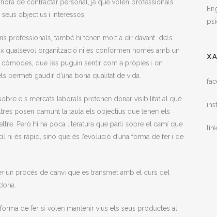
hora de contractar personal, ja que volen professionals
Eng
seus objectius i interessos.
psi
ons professionals, també hi tenen molt a dir davant dels
veix qualsevol organització ni es conformen només amb un
X
in còmodes, que les puguin sentir com a pròpies i on
ls permeti gaudir d’una bona qualitat de vida.
fa
 sobre els mercats laborals pretenen donar visibilitat al què
in
altres posen damunt la taula els objectius que tenen els
altre. Però hi ha poca literatura que parli sobre el camí que
lin
il ni és ràpid, sinó que és l’evolució d’una forma de fer i de
 ser un procés de canvi que es transmet amb el curs del
dona.
orma de fer si volen mantenir vius els seus productes al