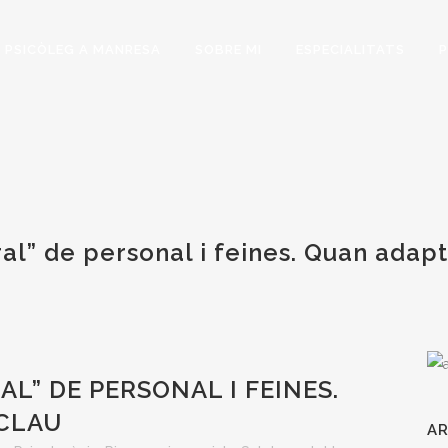
U PSICÒLEG A MANRESA
SOBRE MI
ESPECIALITATS
al” de personal i feines. Quan adapt
L” DE PERSONAL I FEINES.
 CLAU
AR