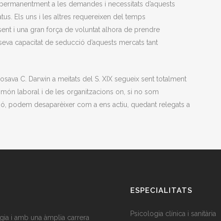
e permanentment a les demandes i necessitats d’aquests
atus. Els uns i les altres requereixen del temps
sent i una gran força de voluntat alhora de prendre
 seva capacitat de seducció d’aquests mercats tant
sava C. Darwin a meitats del S. XIX segueix sent totalment
l món laboral i de les organitzacions on, si no som
ció, podem desaparèixer com a ens actiu, quedant relegats a
ESPECIALITATS
Psicologia clínica i sanitària
gia i amb una àmplia carrera