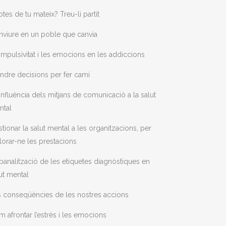
tes de tu mateix? Treu-li partit
viure en un poble que canvia
impulsivitat i les emocions en les addiccions
ndre decisions per fer camí
influència dels mitjans de comunicació a la salut
ntal
tionar la salut mental a les organitzacions, per
lorar-ne les prestacions
banalització de les etiquetes diagnòstiques en
ut mental
 conseqüències de les nostres accions
 afrontar l’estrès i les emocions