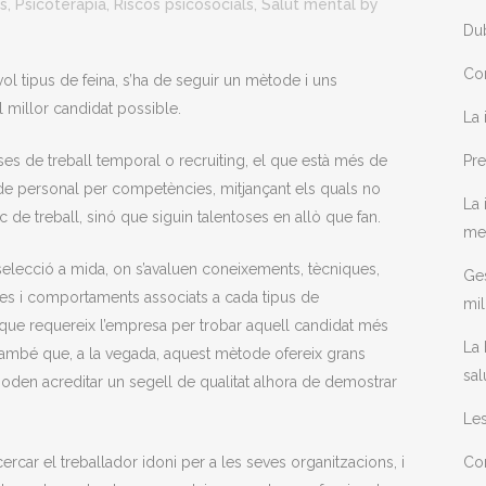
s
,
Psicoteràpia
,
Riscos psicosocials
,
Salut mental
by
Dub
Con
ol tipus de feina, s’ha de seguir un mètode i uns
l millor candidat possible.
La 
ses de treball temporal o recruiting, el que està més de
Pre
e personal per competències, mitjançant els quals no
La 
de treball, sinó que siguin talentoses en allò que fan.
me
elecció a mida, on s’avaluen coneixements, tècniques,
Ges
ncies i comportaments associats a cada tipus de
mil
 que requereix l’empresa per trobar aquell candidat més
La 
 també que, a la vegada, aquest mètode ofereix grans
sal
 poden acreditar un segell de qualitat alhora de demostrar
Les
car el treballador idoni per a les seves organitzacions, i
Com