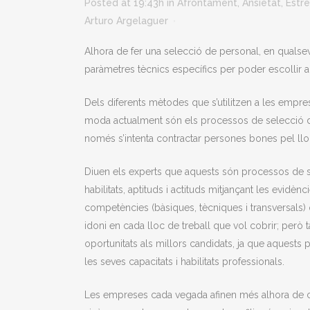
Posted at 19:43h
in
Afrontament
,
Ansietat
,
Estrè
Arturo Argelaguer
Alhora de fer una selecció de personal, en qualsev
paràmetres tècnics específics per poder escollir a
Dels diferents mètodes que s’utilitzen a les empre
moda actualment són els processos de selecció d
només s’intenta contractar persones bones pel lloc 
Diuen els experts que aquests són processos de s
habilitats, aptituds i actituds mitjançant les evidè
competències (bàsiques, tècniques i transversals)
idoni en cada lloc de treball que vol cobrir; però
oportunitats als millors candidats, ja que aquests
les seves capacitats i habilitats professionals.
Les empreses cada vegada afinen més alhora de cer