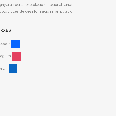
inyeria social i explotació emocional: eines
cològiques de desinformació i manipulació
ARXES
cebook
stagram
kedin