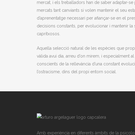
mercat, i els treballadors han de saber adaptar-s
mercats tant canviants si volen mantenir el seu est
d’aprenentatge necessari per afiançar-se en el pre
decisions constants, per evolucionar i mantenir la
capritxosos.
Aquella selecció natural de les espècies que propo
vàlida avui dia, arreu d’on mirem, i especialment a
conscients de la rellevància d’una constant evolu
l’ostracisme, dins del propi entorn social.
Amb experiència en diferents àmbits de la psicolo