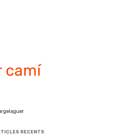
preguntes
articles
contacta’m
r camí
TICLES RECENTS