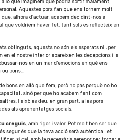
 allò que imaginem que podria sortir malament,
personal. Aquestes pors fan que ens tornem molt
 que, alhora d’actuar, acabem decidint-nos a
l que voldríem haver fet, tant sols es reflecteix en
ats obtinguts, aquests no són els esperats ni , per
 en el nostre interior apareixen les decepcions i la
 capbussar-nos en un mar d’emocions en què ens
prou bons…
 de bons en allò que fem, però no pas perquè no ho
apacitat, sinó per que ho acabem fent com
ltres. I això es deu, en gran part, a les pors
ades als aprenentatges socials.
 tu creguis
, amb rigor i valor. Pot molt ben ser que
s segur és que la teva acció serà autèntica i et
icar, si cal, amb la necessària serenor per tornar a