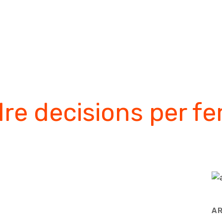
el teu Psicòleg a Manresa
sobre mi
especialitats
re decisions per fe
AR