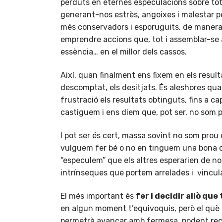
perduts en eternes especulacions sobre tot
generant-nos estrès, angoixes i malestar 
més conservadors i esporuguits, de manera
emprendre accions que, tot i assemblar-se a
essència… en el millor dels cassos.
Així, quan finalment ens fixem en els result
descomptat, els desitjats. És aleshores quan
frustració els resultats obtinguts, fins a
castiguem i ens diem que, pot ser, no som 
I pot ser és cert, massa sovint no som prou
vulguem fer bé o no en tinguem una bona c
“especulem” que els altres esperarien de nosa
intrínseques que portem arrelades i vincul
El més important és
fer i decidir allò que
en algun moment t’equivoquis, però el què é
permetrà avançar amb fermesa, podent rectif