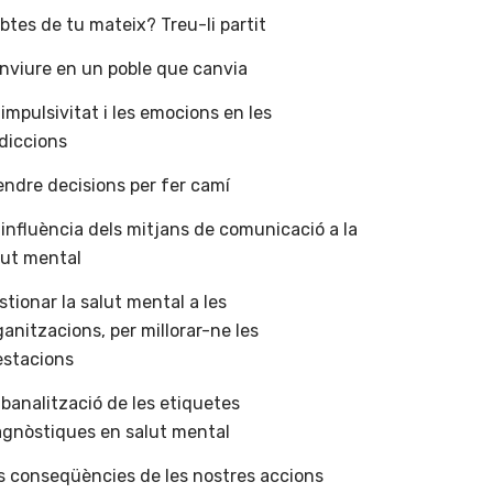
btes de tu mateix? Treu-li partit
nviure en un poble que canvia
 impulsivitat i les emocions en les
diccions
endre decisions per fer camí
 influència dels mitjans de comunicació a la
lut mental
stionar la salut mental a les
ganitzacions, per millorar-ne les
estacions
 banalització de les etiquetes
agnòstiques en salut mental
s conseqüències de les nostres accions