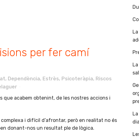
Du
Co
La
ad
sions per fer camí
Pr
La
sa
at
,
Dependència
,
Estrès
,
Psicoteràpia
,
Riscos
Ge
elaguer
or
s que acabem obtenint, de les nostres accions i
pr
La
complexa i difícil d’afrontar, però en realitat no és
di
n donant-nos un resultat ple de lògica.
Le