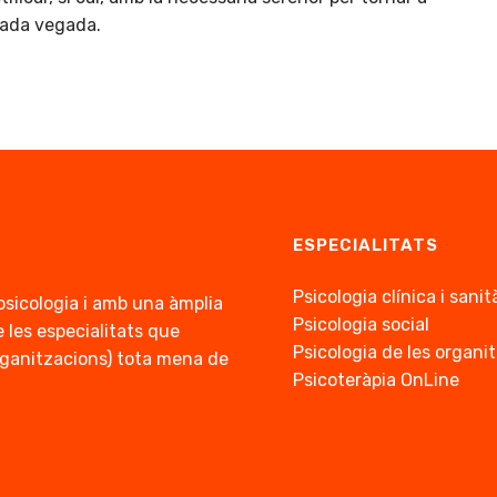
cada vegada.
.
ESPECIALITATS
Psicologia clínica i sanit
psicologia i amb una àmplia
Psicologia social
 les especialitats que
Psicologia de les organi
 organitzacions) tota mena de
Psicoteràpia OnLine