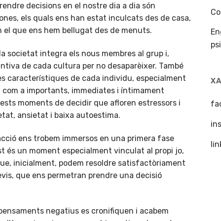
endre decisions en el nostre dia a dia són
Co
sones, els quals ens han estat inculcats des de casa,
 en el que ens hem bellugat des de menuts.
En
ps
 societat integra els nous membres al grup i,
tintiva de cada cultura per no desaparèixer. També
les característiques de cada individu, especialment
X
 com a importants, immediates i íntimament
uests moments de decidir que afloren estressors i
fa
tat, ansietat i baixa autoestima.
in
cció ens trobem immersos en una primera fase
li
t és un moment especialment vinculat al propi jo,
que, inicialment, podem resoldre satisfactòriament
evis, que ens permetran prendre una decisió
 pensaments negatius es cronifiquen i acabem