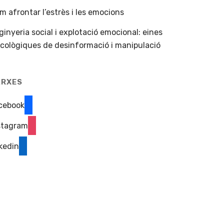
m afrontar l’estrès i les emocions
ginyeria social i explotació emocional: eines
icològiques de desinformació i manipulació
ARXES
cebook
stagram
nkedin