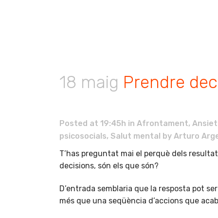
18 maig
Prendre deci
Posted at 19:45h
in
Afrontament
,
Ansiet
psicosocials
,
Salut mental
by
Arturo Arg
T’has preguntat mai el perquè dels resultat
decisions, són els que són?
D’entrada semblaria que la resposta pot ser 
més que una seqüència d’accions que acabe