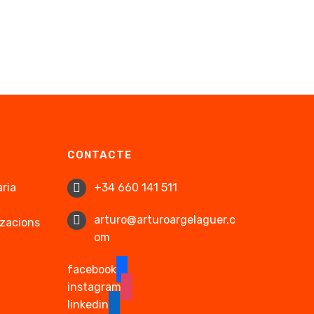
CONTACTE
ària
+34 660 141 511
arturo@arturoargelaguer.c
tzacions
om
facebook
instagram
linkedin