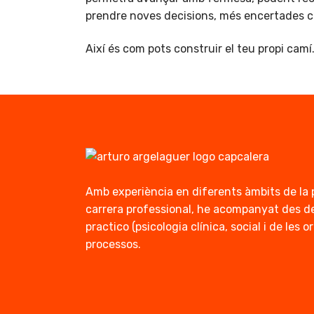
prendre noves decisions, més encertades 
Així és com pots construir el teu propi camí
Amb experiència en diferents àmbits de la 
carrera professional, he acompanyat des de
practico (psicologia clínica, social i de les
processos.