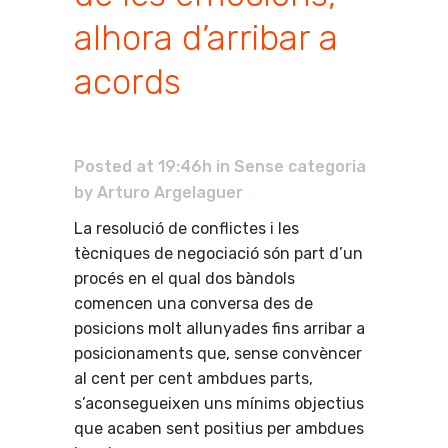
alhora d’arribar a
acords
Posted at 19:46h
in
Sense categoria
by
Arturo Argelaguer
La resolució de conflictes i les
tècniques de negociació són part d’un
procés en el qual dos bàndols
comencen una conversa des de
posicions molt allunyades fins arribar a
posicionaments que, sense convèncer
al cent per cent ambdues parts,
s’aconsegueixen uns mínims objectius
que acaben sent positius per ambdues