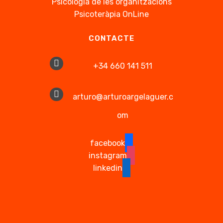
Psicologia de les organitzacions
Psicoteràpia OnLine
CONTACTE
+34 660 141 511
arturo@arturoargelaguer.c
om
facebook
instagram
linkedin