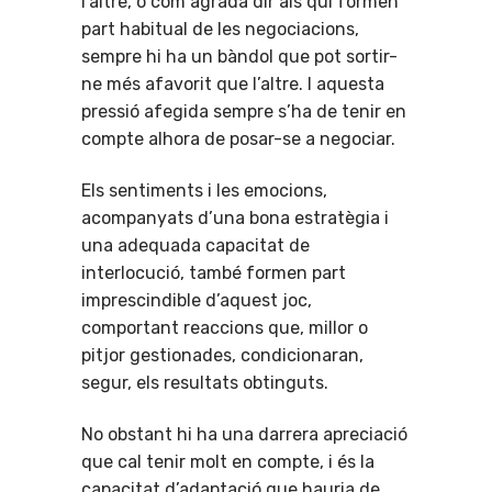
l’altre, o com agrada dir als qui formen
part habitual de les negociacions,
sempre hi ha un bàndol que pot sortir-
ne més afavorit que l’altre. I aquesta
pressió afegida sempre s’ha de tenir en
compte alhora de posar-se a negociar.
Els sentiments i les emocions,
acompanyats d’una bona estratègia i
una adequada capacitat de
interlocució, també formen part
imprescindible d’aquest joc,
comportant reaccions que, millor o
pitjor gestionades, condicionaran,
segur, els resultats obtinguts.
No obstant hi ha una darrera apreciació
que cal tenir molt en compte, i és la
capacitat d’adaptació que hauria de