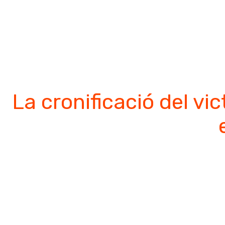
el te
La cronificació del vi