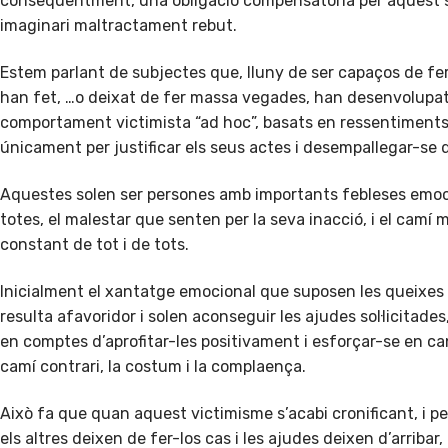
conseqüentment, una obligació compensatòria per aquest 
imaginari maltractament rebut.
Estem parlant de subjectes que, lluny de ser capaços de fer
han fet, …o deixat de fer massa vegades, han desenvolupat 
comportament victimista “ad hoc”, basats en ressentiments i 
únicament per justificar els seus actes i desempallegar-se d
Aquestes solen ser persones amb importants febleses emoci
totes, el malestar que senten per la seva inacció, i el camí
constant de tot i de tots.
Inicialment el xantatge emocional que suposen les queixes 
resulta afavoridor i solen aconseguir les ajudes sol·licitade
en comptes d’aprofitar-les positivament i esforçar-se en can
camí contrari, la costum i la complaença.
Això fa que quan aquest victimisme s’acabi cronificant, i 
els altres deixen de fer-los cas i les ajudes deixen d’arriba