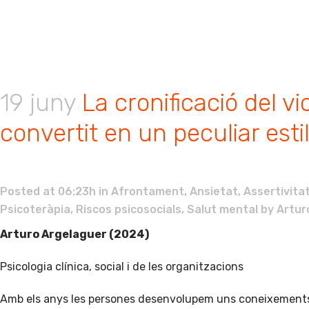
19 juny
La cronificació del v
convertit en un peculiar esti
Posted at 06:23h
in
Afrontament
,
Ansietat
,
Assertivita
Psicoteràpia
,
Riscos psicosocials
,
Salut mental
by
Artur
Arturo Argelaguer (2024)
Psicologia clínica, social i de les organitzacions
Amb els anys les persones desenvolupem uns coneixements 