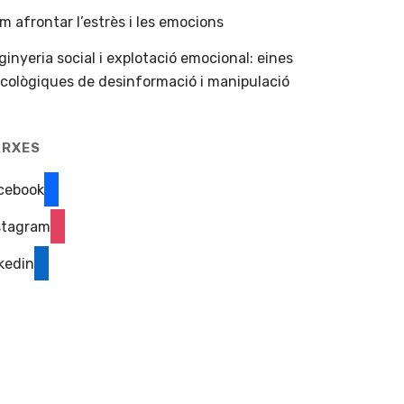
m afrontar l’estrès i les emocions
ginyeria social i explotació emocional: eines
icològiques de desinformació i manipulació
ARXES
cebook
stagram
nkedin