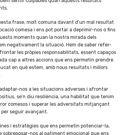
podem sentir culpables quan aquests resultats
nts.
questa frase, molt comuna davant d’un mal resultat
ocació comesa i ens pot portar a deprimir-nos o fins
quests moments quan la nostra mirada dels
rem negativament la situació. Hem de saber refer-
afrontar les pròpies responsabilitats, essent capaços
rada cap a altres accions que ens permetin prendre
tzucat en què estem, amb nous resultats i millors
.
 adaptar-nos a les situacions adverses i afrontar
sitius, se’n diu resiliència, una habilitat que tenim
rror comesos i superar les adversitats mitjançant
a per seguir avançant.
ines i estratègies que ens permetin potenciar-la,
de sobreposar-nos al patiment emocional que ens