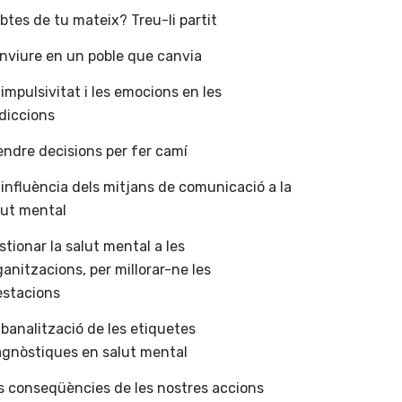
btes de tu mateix? Treu-li partit
nviure en un poble que canvia
 impulsivitat i les emocions en les
diccions
endre decisions per fer camí
 influència dels mitjans de comunicació a la
lut mental
stionar la salut mental a les
ganitzacions, per millorar-ne les
estacions
 banalització de les etiquetes
agnòstiques en salut mental
s conseqüències de les nostres accions