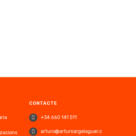
CONTACTE
ària
+34 660 141 511
arturo@arturoargelaguer.c
tzacions