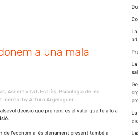
Du
Co
La
ad
 donem a una mala
Pr
La
sa
Ge
at
,
Assertivitat
,
Estrès
,
Psicologia de les
or
t mental
by
Arturo Argelaguer
pr
lsevol decisió que prenem, és el valor que te allò a
La
sió.
di
n de l’economia, és plenament present també a
Le