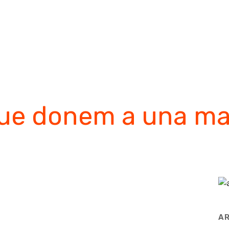
el teu Psicòleg a Manresa
sobre mi
especialitats
que donem a una ma
AR