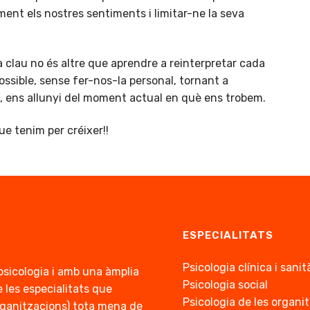
ment els nostres sentiments i limitar-ne la seva
 clau no és altre que aprendre a reinterpretar cada
ossible, sense fer-nos-la personal, tornant a
, ens allunyi del moment actual en què ens trobem.
e tenim per créixer!!
ESPECIALITATS
Psicologia clínica i sanit
psicologia i amb una àmplia
Psicologia social
 les especialitats que
Psicologia de les organi
 organitzacions) tota mena de