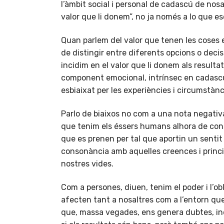
l’àmbit social i personal de cadascú de nosa
valor que li donem”, no ja només a lo que es
Quan parlem del valor que tenen les coses e
de distingir entre diferents opcions o deci
incidim en el valor que li donem als resulta
component emocional, intrínsec en cadascú
esbiaixat per les experiències i circumstànc
Parlo de biaixos no com a una nota negativ
que tenim els éssers humans alhora de consi
que es prenen per tal que aportin un sentit 
consonància amb aquelles creences i princi
nostres vides.
Com a persones, diuen, tenim el poder i l’obl
afecten tant a nosaltres com a l’entorn qu
que, massa vegades, ens genera dubtes, ind