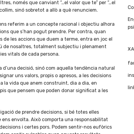
ltres, només que canviant “…el valor que te” per “…el
Co
collim, sinó sobretot a allò a què renunciem.
En
ns referim a un concepte racional i objectiu alhora
ps
sions que s’han pogut prendre. Per contra, quan
ts de les accions que duem a terme, entra en joc el
 de nosaltres, totalment subjectiu i plenament
X
ies vitals de cada persona.
fa
a d’una decisió, sinó com aquella tendència natural
in
gnar uns valors, propis o apresos, a les decisions
a la vida que anem construint, dia a dia, en
li
pis que pensem que poden donar significat a les
igació de prendre decisions, si bé totes elles
e ens envolta. Això comporta una responsabilitat
ecisions i certes pors. Podem sentir-nos eufòrics