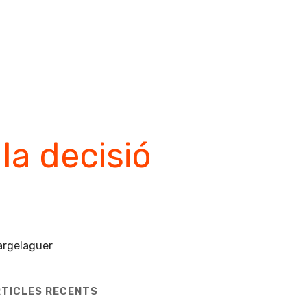
preguntes
articles
contacta’m
la decisió
TICLES RECENTS