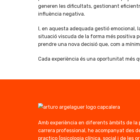
generen les dificultats, gestionant eficient
influència negativa.
I, en aquesta adequada gestió emocional, la
situació viscuda de la forma més positiva p
prendre una nova decisió que, com a mínim
Cada experiència és una oportunitat més qu
Amb experiència en diferents àmbits de la 
carrera professional, he acompanyat des de
practico (psicologia clínica, social i de les