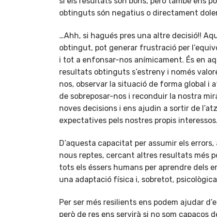
si els resultats són bons, però també ens 
obtinguts són negatius o directament dole
…Ahh, si hagués pres una altre decisió!! A
obtingut, pot generar frustració per l’equiv
i tot a enfonsar-nos anímicament. És en a
resultats obtinguts s’estreny i només valo
nos, observar la situació de forma global i 
de sobreposar-nos i reconduir la nostra mi
noves decisions i ens ajudin a sortir de l’a
expectatives pels nostres propis interessos
D’aquesta capacitat per assumir els errors,
nous reptes, cercant altres resultats més po
tots els éssers humans per aprendre dels e
una adaptació física i, sobretot, psicològic
Per ser més resilients ens podem ajudar d’e
però de res ens servirà si no som capaços 