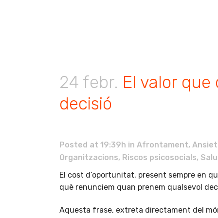
24 febr.
El valor que
decisió
Posted at 19:39h
in
Afrontament
,
Ansiet
Organitzacions
,
Riscos psicosocials
,
Salu
El cost d’oportunitat, present sempre en qua
què renunciem quan prenem qualsevol deci
Aquesta frase, extreta directament del mó