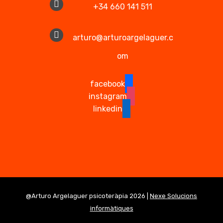
+34 660 141 511
arturo@arturoargelaguer.c
om
facebook
instagram
linkedin
@Arturo Argelaguer psicoteràpia 2026 |
Nexe Solucions
informàtiques