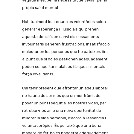
vegada més, per la necessitat de vetllar per la
pròpia salut mental.
Habitualment les renuncies voluntàries solen
generar esperança i il·lusió als qui prenen
aquesta decisió, en canvi els cessaments
involuntaris generen frustracions, insatisfacció i
malestar en les persones que ho pateixen, fins
al punt que si no es gestionen adequadament
poden comportar malalties físiques i mentals
força invalidants.
Cal tenir present que afrontar un adeu laboral
no hauria de ser més que un mer tràmit de
posar un punt i seguit a les nostres vides, per
retrobar-nos amb una nova oportunitat de
millorar la vida personal, d’acord a l’essència i
voluntat pròpies. És per això que una bona
manera de fer-ho és ponderar adequadament