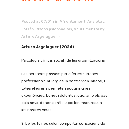
Posted at 07:01h
in
Afrontament
,
Ansietat
,
Estrès
,
Riscos psicosocials
,
Salut mental
by
Arturo Argelaguer
Arturo Argelaguer (2024)
Psicologia clínica, social i de les organitzacions
Les persones passem per diferents etapes
professionals al llarg de la nostra vida laboral, i
totes elles ens permeten adquirir unes
experiències, bones i dolentes, que, amb els pas
dels anys, donen sentit i aporten maduresa a
les nostres vides.
Si bé les feines solen comportar sensacions de